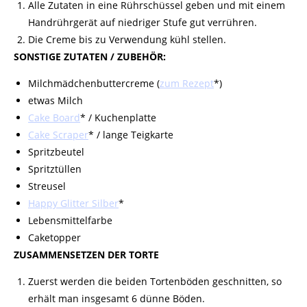
Alle Zutaten in eine Rührschüssel geben und mit einem
Handrührgerät auf niedriger Stufe gut verrühren.
Die
Creme
bis zu Verwendung kühl stellen.
SONSTIGE ZUTATEN / ZUBEHÖR:
Milchmädchenbuttercreme (
zum Rezept
*)
etwas Milch
Cake Board
* / Kuchenplatte
Cake
Scraper
* / lange Teigkarte
Spritzbeutel
Spritztüllen
Streusel
Happy Glitter Silber
*
Lebensmittelfarbe
Caketopper
ZUSAMMENSETZEN DER TORTE
Zuerst werden die beiden Tortenböden geschnitten, so
erhält man insgesamt 6 dünne Böden.