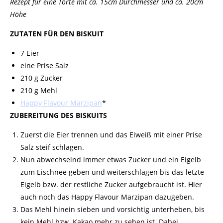
Rezept
für eine
Torte
mit ca. 15cm Durchmesser und ca. 20cm
Höhe
ZUTATEN FÜR DEN
BISKUIT
7 Eier
eine Prise Salz
210 g Zucker
210 g Mehl
Happy Flavour Marzipan
*
ZUBEREITUNG DES BISKUITS
Zuerst die Eier trennen und das Eiweiß mit einer Prise
Salz steif schlagen.
Nun abwechselnd immer etwas Zucker und ein
Eigelb
zum Eischnee geben und weiterschlagen bis das letzte
Eigelb bzw. der restliche Zucker aufgebraucht ist. Hier
auch noch das Happy Flavour Marzipan dazugeben.
Das Mehl hinein sieben und vorsichtig unterheben, bis
kein Mehl bzw. Kakao mehr zu sehen ist. Dabei