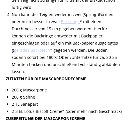
den Teig nicht zu lange rührt, damit der Biskuit schön
luftig wird.
Nun kann der Teig entweder in zwei (Spring-)Formen
oder noch besser in zwei
Backringe
* mit einem
Durchmesser von 15 cm gegeben werden. Hierfür
können die Backringe entweder mit Backpapier
eingeschlagen oder auf ein mit Backpapier ausgelegtes
g
gerades Backblech
* gegeben werden. Die Böden
sodann sofort bei 180°C Ober-/Unterhitze für ca. 20-25
Minuten
backen
und anschließend vollständig abkühlen
lassen.
ZUTATEN FÜR DIE MASCARPONDECREME
200 g Mascarpone
200 g
Sahne
2 TL Sanapart
2-3 EL Lotus Biscoff Creme* (oder mehr nach Geschmack)
ZUBEREITUNG DER MASCARPONECREME