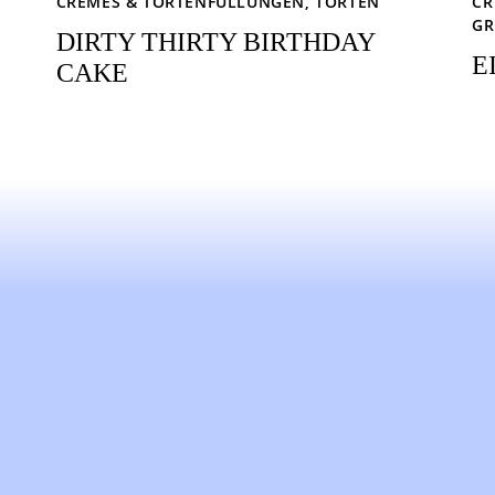
CREMES & TORTENFÜLLUNGEN
,
TORTEN
CR
GR
DIRTY THIRTY BIRTHDAY
E
CAKE