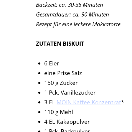
Backzeit: ca. 30-35 Minuten
Gesamtdauer: ca. 90 Minuten
Rezept
für eine leckere Mokkatorte
ZUTATEN
BISKUIT
6 Eier
eine Prise Salz
150 g Zucker
1 Pck. Vanillezucker
3 EL
MOIN Kaffee Konzentrat
*
110 g Mehl
4 EL Kakaopulver
1 Pck. Backpulver