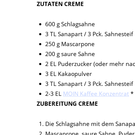
ZUTATEN
CREME
600 g Schlagsahne
3 TL Sanapart / 3 Pck. Sahnesteif
250 g Mascarpone
200 g saure
Sahne
2 EL Puderzucker (oder mehr na
3 EL Kakaopulver
3 TL Sanapart / 3 Pck. Sahnesteif
2-3 EL
MOIN Kaffee Konzentrat
*
ZUBEREITUNG CREME
Die Schlagsahne mit dem Sanapart
Mascaprone, saure Sahne, Puder